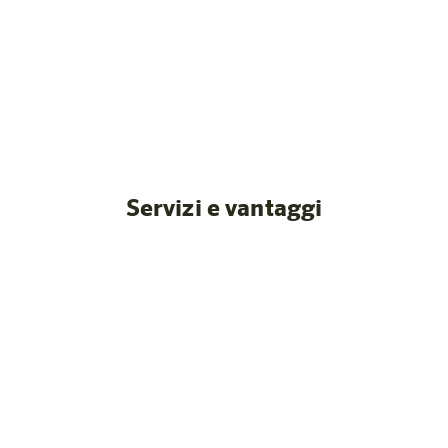
Le nostre camere
 post
Servizi e vantaggi
o cottura
Innsbruck e Seefeld 
i
Posizione e con