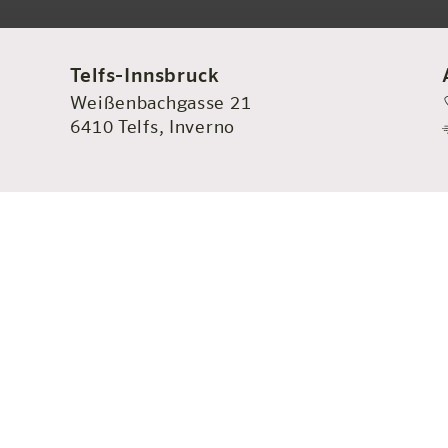
Telfs-Innsbruck
Weißenbachgasse 21
6410 Telfs, Inverno
nsbruck si trova la città
oi collegamenti, ma anche