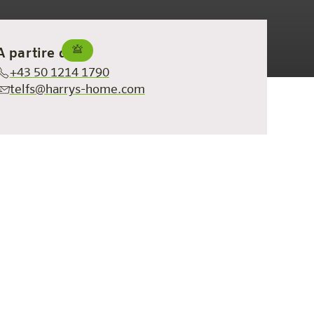
A partire da €
+43 50 1214 1790
telfs@harrys-home.com