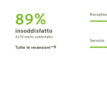
89%
Receptio
Valutazione complessiva
insoddisfatto
soddisfatto
4179
molto soddisfatto
Servizio
Tutte le recensioni