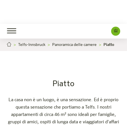
Telfs-Innsbruck
Panoramica delle camere
Piatto
Piatto
Carriera
Telfs-Innsbruck
L'hotel
Camere e offerte
Esperienza
Info
Piatto
La casa non è un luogo, è una sensazione. Ed è proprio
questa sensazione che portiamo a Telfs. I nostri
appartamenti di circa 46 m² sono ideali per famiglie,
gruppi di amici, ospiti di lunga data e viaggiatori d'affari