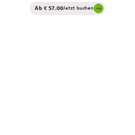
Ab € 57.00
Jetzt buchen
siness Traveller,
Worker
 sorgen für einen
. Nicht nur für eine
isen, vorübergehendem