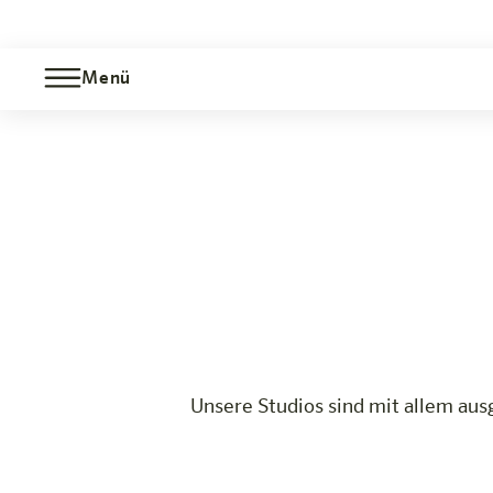
Menü
Studio
Jetzt buchen
Telfs-Innsbruck
Das Hotel
Zimmer & Angebote
Erleben
Infos
Unsere Studios sind mit allem aus