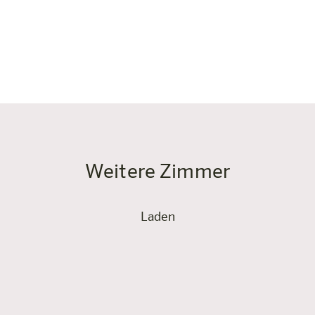
V und einer Klimaanlage
 Übrigen dafür, dass ihr
.chung teilnehmen könnt.
Weitere Zimmer
Laden