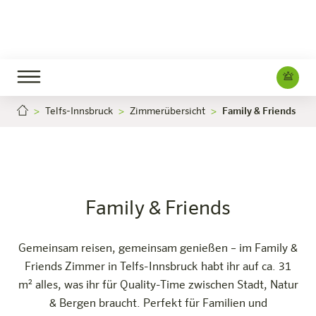
Telfs-Innsbruck
Zimmerübersicht
Family & Friends
Family & Friends
Jetzt buchen
Telfs-Innsbruck
Das Hotel
Zimmer & Angebote
Erleben
Infos
Family & Friends
Gemeinsam reisen, gemeinsam genießen – im Family &
Friends Zimmer in Telfs-Innsbruck habt ihr auf ca. 31
m² alles, was ihr für Quality-Time zwischen Stadt, Natur
& Bergen braucht. Perfekt für Familien und