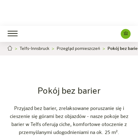
Telfs-Innsbruck
Przegląd pomieszczeń
Pokój bez barie
Pokój bez barier
Kariera
Telfs-Innsbruck
Hotel
Pokoje i oferty
Doświadczenie
Info
Pokój bez barier
Przyjazd bez barier, zrelaksowane poruszanie się i
cieszenie się górami bez objazdów - nasze pokoje bez
barier w Telfs oferują ciche, komfortowe otoczenie z
przemyślanymi udogodnieniami na ok. 25 m².