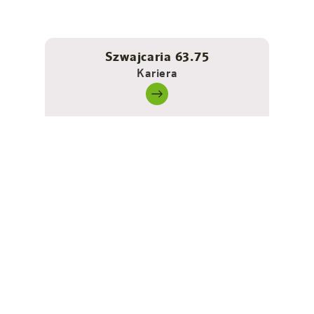
Szwajcaria 63.75
Kariera
Bez barier - samodzielne i
wygodne życie
Na około 25 m² oferują wystarczająco dużo miejsca, aby
poruszać się po przestronnym pokoju na wózku