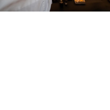
harry's home Telfs-Innsbruck
Die Anfahrt zu uns
Unser Hotel in Telfs liegt ideal zwischen Innsbruck und
Seefeld – perfekt angebunden und mitten in der Tiroler
Bergwelt. Ob Skifahren, Wandern, Radfahren oder
entspannte Shopping- und Kulinarikerlebnisse: alles
findest du in unmittelbarer Nähe. Dank der Lage unweit
der Autobahn A12 erreichst du uns schnell und bist
ebenso rasch auf den schönsten Routen der Region.
Grün, grüner – grüne Anreise!